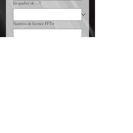
En qualité de …
*
Numéro de licence FFTir
Merci de laisser ce champ vide si vous 
n’avez pas de numéro de licence.
Exprimez nous votre volonté de venir
tirer à la section Tir du Roc Noir du CSA
?
*
Photo d’identité
*
Importer un fichier
Format .jpeg uniquement